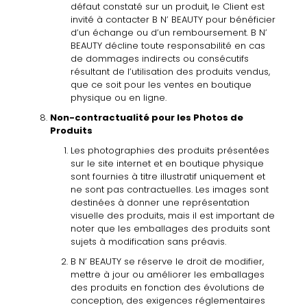
défaut constaté sur
un
produit,
le
Client
est
invité
à
contacter
B
N’
BEAUTY
pour
bénéficier
d’un
échange ou
d’un
remboursement.
B
N’
BEAUTY
décline
toute
responsabilité
en
cas
de
dommages indirects ou
consécutifs
résultant de
l’utilisation
des
produits vendus,
que
ce
soit
pour
les
ventes
en
boutique
physique
ou
en
ligne.
Non-contractual
ité pour
les
Photos
de
Produits
Les
photographies
des
produits
présentées
sur
le
site
internet
et
en
boutique physique
sont
fournies
à
titre
illustratif
uniquement et
ne
sont
pas
contractuelles
.
Les
images
sont
destinées
à
donner
une
représentation
visuelle
des
produits, mais
il est
important de
noter que
les
emballages des
produits sont
sujets
à
modification sans préavis.
B N’ BEAUTY se réserve le droit de modifier,
mettre
à
jour ou améliorer les emballages
des produits en fonction des évolutions de
conception, des exigences réglementaires