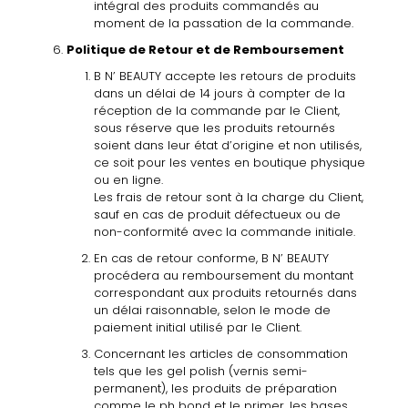
intégral
des
produits
commandés
au
moment de la
passation de la
commande.
Politique
de
Retour
et
de
Remboursement
B N’ BEAUTY accepte les retours de produits
dans un délai de 14 jours
à
compter de la
réception de la commande par le Client,
sous réserve que les produits retournés
soient dans leur état d’origine et non utilisés,
ce soit pour les ventes en boutique physique
ou en ligne.
Les frais de retour sont
à
la charge du Client,
sauf en cas de produit défectueux
ou de
non-conformité avec la commande initiale.
En cas de
retour conforme, B
N’ BEAUTY
procédera au remboursement
du montant
correspondant
aux produits retournés dans
un délai raisonnable, selon le mode de
paiement
initial utilisé par le Client.
Concernant les articles de consommation
tels que les gel polish (vernis semi­
permanent), les produits de préparation
comme le ph bond et le primer, les bases,