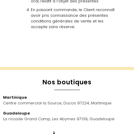
oral,
relatif
à
l’objet
des
présentes
.
En passant commande, le Client reconnaît
avoir pris connaissance des présentes
conditions
générales
de vente et les
accepte sans réserve.
Nos boutiques
Martinique
Centre commercial la Source, Ducos 97224, Martinique
Guadeloupe
La rocade Grand Camp, Les Abymes 97139, Guadeloupe