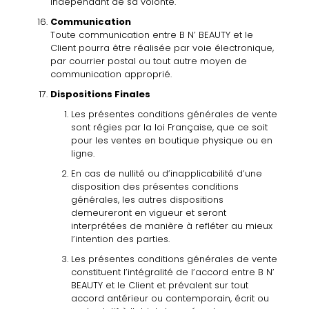
indépendant
de sa volonté
.
Communication
Toute communication entre
B
N’
BEAUTY
et le
Client pourra être
réalisée par
voie
électronique,
par
courrier postal
ou
tout autre
moyen
de
communication
approprié.
Dispositions
Finales
Les
présentes conditions générales de
vente
sont régies par la loi Française, que ce soit
pour
les ventes
en boutique
physique
ou en
ligne
.
En
cas
de
nullité
ou
d’inapplicabilité
d’une
disposition des
présentes
conditions
générales, les autres dispositions
demeureront
en vigueur et seront
interprétées de
manière
à
refléter au
mieux
l’intention
des
parties.
Les
présentes
conditions générales de
vente
constituent
l’intégralité de
l’accord entre
B
N’
BEAUTY
et le
Client et prévalent sur
tout
accord antérieur ou
contemporain,
écrit ou