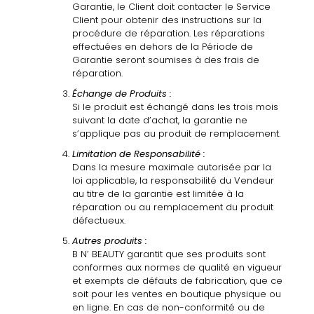
Garantie, le Client doit contacter le Service
Client pour obtenir des instructions
sur la
procédure de réparation. Les réparations
effectuées en dehors de la Période de
Garantie seront soumises
à
des frais de
réparation.
Échange
de
Produits :
Si
le
produit
est
échangé
dans
les
trois
mois
suivant
la
date
d’achat,
la
garantie
ne
s’applique pas au
produit de
remplacement.
Limitation
de
Responsabilité :
Dans la mesure maximale
autorisée par la
loi applicable, la responsabilité du Vendeur
au
titre de la garantie est limitée
à
la
réparation ou au
remplacement
du produit
défectueux.
Autres
produits :
B
N’ BEAUTY
garantit que ses
produits sont
conformes aux normes de qualité en
vigueur
et
exempts
de
défauts
de
fabrication,
que
ce
soit
pour les
ventes
en boutique
physique ou
en
ligne.
En
cas
de
non-conformité
ou
de