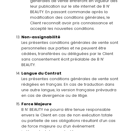
générales de vente entreront
en vigueur dès
leur publication sur le site
internet de B
N’
BEAUTY
. En
passant commande
après
la
modification
des conditions
générales,
le
Client
reconnaît avoir
pris connaissance
et
accepté
les nouvelles conditions.
Non-
assignabilité
Les présentes conditions générales de vente sont
personnelles
aux parties et ne peuvent être
cédées, transférées ou déléguées par le Client
sans consentement écrit préalable de B
N’
BEAUTY
.
Langue
du
Contrat
Les présentes conditions générales de vente sont
rédigées en français. En
cas de traduction dans
une autre langue, la version française prévaudra
en cas de divergence ou de litige.
Force
Majeure
B
N’
BEAUTY
ne
pourra être
tenue
responsable
envers le
Client en
cas
de
non­ exécution totale
ou partielle de ses obligations
résultant
d’un cas
de force majeure ou d’un événement