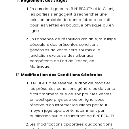
Règlement
des
Litiges
En cas de
litige
entre
B
N’
BEAUTY
et le
Client,
les
parties s’engagent
à
rechercher une
solution amiable de bonne foi,
que ce soit
pour les ventes en boutique physique ou en
ligne.
En
l’absence
de
résolution
amiable, tout
litige
découlant
des
présentes
conditions
générales
de
vente sera soumis
à
la
juridiction exclusive des tribunaux
compétents de
Fort de
France,
en
Martinique.
Modification
des
Conditions
Générales
B
N’
BEAUTY
se
réserve
le
droit
de
modifier
les
présentes
conditions générales
de
vente
à
tout
moment,
que
ce
soit
pour
les
ventes
en
boutique
physique
ou
en
ligne,
sous
réserve
d’en
informer
les
clients
par
tout
moyen
jugé approprié,
notamment
par
publication
sur
le
site
internet de
B
N’
BEAUTY
.
Les modifications
apportées
aux conditions