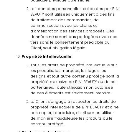
boutique physique ou
en ligne.
Les données personnelles collectées par B
N’
BEAUTY
sont utilisées uniquement
à
des fins
de
traitement
des commandes, de
communication
avec les clients et
d’amélioration
des services proposés.
Ces
données ne seront pas partagées avec des
tiers sans le consentement
préalable du
Client, sauf obligation légale.
Propriété
Intellectuelle
Tous
les
droits
de
propriété intellectuelle
sur
les
produits,
les
marques, les logos,
les
designs
et
tout
autre
contenu
protégé
sont
la
propriété
exclusive de
B
N’
BEAUTY
ou de ses
partenaires. Toute utilisation non autorisée
de
ces éléments
est strictement interdite.
Le Client s’engage
à
respecter
les droits de
propriété intellectuelle
de B
N’ BEAUTY
et
à
ne
pas copier,
reproduire, distribuer ou
utiliser
de manière frauduleuse
les produits
ou le
contenu protégé.