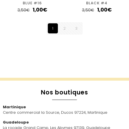
BLUE #16
BLACK #4
1,00
€
1,00
€
3,50
€
3,50
€
1
2
3
Nos boutiques
Martinique
Centre commercial la Source, Ducos 97224, Martinique
Guadeloupe
La rocade Grand Camp, Les Abymes 97139, Guadeloupe