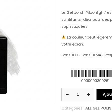
Le Gel polish “Moonlight” est
scintillants, idéal pour de
sophistiquées.
La couleur peut légèreme
votre écran.
Sans TPO • Sans HEMA • Re
0000000300261
Ajou
Catégories :
ALL GEL POLI