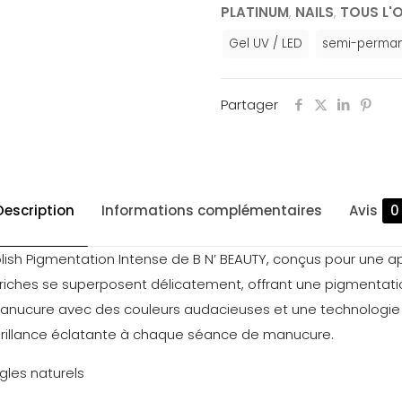
PLATINUM
,
NAILS
,
TOUS L'
Gel UV / LED
semi-perma
Partager
Description
Informations complémentaires
Avis
0
olish Pigmentation Intense de B N’ BEAUTY, conçus pour une a
riches se superposent délicatement, offrant une pigmentati
 manucure avec des couleurs audacieuses et une technologie
e brillance éclatante à chaque séance de manucure.
gles naturels