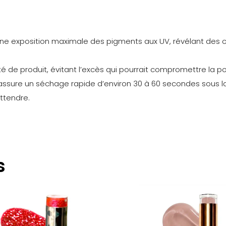
 une exposition maximale des pigments aux UV, révélant des 
tité de produit, évitant l’excès qui pourrait compromettre la p
assure un séchage rapide d’environ 30 à 60 secondes sous l
ttendre.
Avis
ore d’avis.
s
emier à laisser votre avis sur “GEL POLISH –
T”
re
connecté
pour publier un avis.