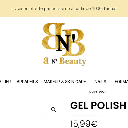
Livraison offerte par colissimo à partir de 100€ d’achat
AU
LA MARQUE
MOBILIER
APPAREILS
MAKEUP & SKIN CARE
ILIER
APPAREILS
MAKEUP & SKIN CARE
NAILS
FORMA
CONTACT
GEL POLIS
15,99
€