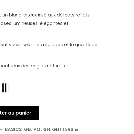
 un blanc laiteux irisé aux délicats reflets
s poses lumineuses, élégantes et
nt varier selon les réglages et la qualité de
spectueux des ongles naturels
ter au panier
SH
,
BASICS
,
GEL POLISH
,
GLITTERS &