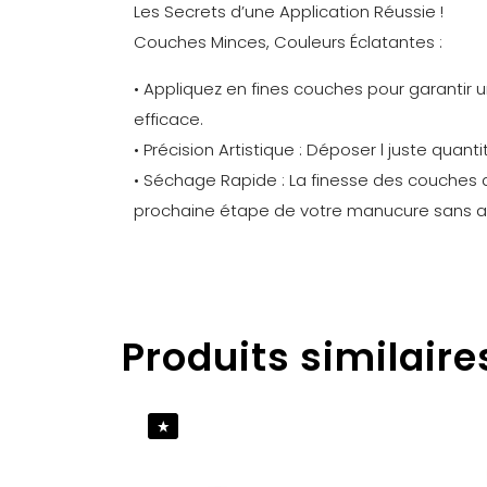
Les Secrets d’une Application Réussie !
Couches Minces, Couleurs Éclatantes :
• Appliquez en fines couches pour garantir
efficace.
• Précision Artistique : Déposer l juste quan
• Séchage Rapide : La finesse des couches 
prochaine étape de votre manucure sans a
Poids
Il n’y a pas enc
Produits similaire
Soyez le pr
MOONLIGH
Vous devez êt