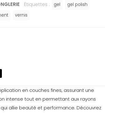
ONGLERIE
Étiquettes :
gel
gel polish
nent
vernis
pplication en couches fines, assurant une
on intense tout en permettant aux rayons
 qui allie beauté et performance. Découvrez