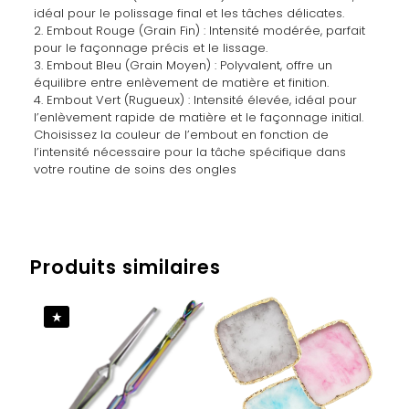
idéal pour le polissage final et les tâches délicates.
2. Embout Rouge (Grain Fin) : Intensité modérée, parfait
pour le façonnage précis et le lissage.
3. Embout Bleu (Grain Moyen) : Polyvalent, offre un
équilibre entre enlèvement de matière et finition.
4. Embout Vert (Rugueux) : Intensité élevée, idéal pour
l’enlèvement rapide de matière et le façonnage initial.
Choisissez la couleur de l’embout en fonction de
l’intensité nécessaire pour la tâche spécifique dans
votre routine de soins des ongles
Avis
Poids
0,006 kg
Il n’y a pas encore d’avis.
Produits similaires
Soyez le premier à laisser votre avis
sur “EMBOUT 8475”
Vous devez être
connecté
pour publier un avis.