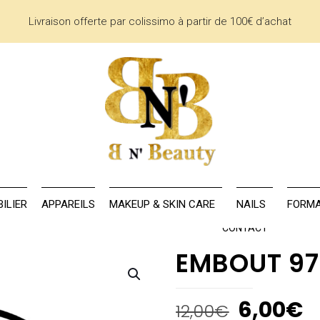
Livraison offerte par colissimo à partir de 100€ d’achat
AU
LA MARQUE
MOBILIER
APPAREILS
MAKEUP & SKIN CARE
ILIER
APPAREILS
MAKEUP & SKIN CARE
NAILS
FORMA
CONTACT
EMBOUT 97
6,00
€
12,00
€