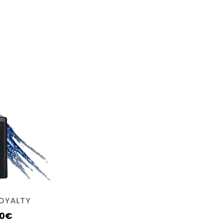
9717”
ROYALTY
00
€