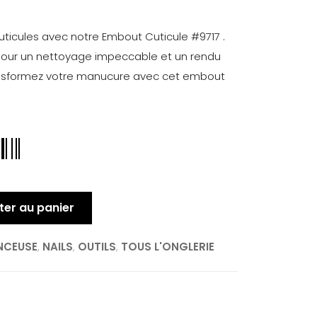
uticules avec notre Embout Cuticule #9717 .
n pour un nettoyage impeccable et un rendu
ansformez votre manucure avec cet embout
ter au panier
NCEUSE
,
NAILS
,
OUTILS
,
TOUS L'ONGLERIE