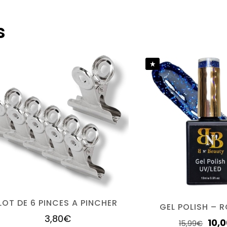
 pas encore d’avis.
s
 le premier à laisser votre avis sur “EMBOUT 
vez être
connecté
pour publier un avis.
LOT DE 6 PINCES A PINCHER
GEL POLISH – 
3,80
€
10,
15,99
€