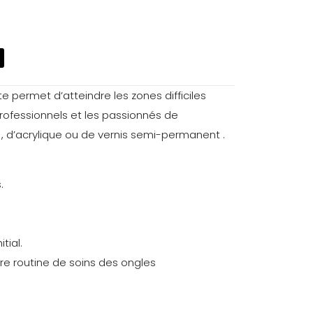
e permet d’atteindre les zones difficiles
professionnels et les passionnés de
, d’acrylique ou de vernis semi-permanent .
.
tial.
tre routine de soins des ongles
0,006 kg