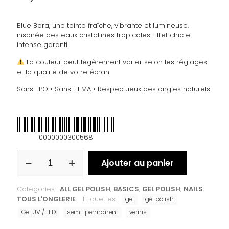
Blue Bora, une teinte fraîche, vibrante et lumineuse,
inspirée des eaux cristallines tropicales. Effet chic et
intense garanti.
La couleur peut légèrement varier selon les réglages
et la qualité de votre écran.
Sans TPO • Sans HEMA • Respectueux des ongles naturels
0000000300568
Ajouter au panier
Catégories :
ALL GEL POLISH
,
BASICS
,
GEL POLISH
,
NAILS
,
TOUS L'ONGLERIE
Étiquettes :
gel
gel polish
Gel UV / LED
semi-permanent
vernis