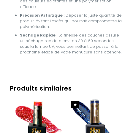
des couleurs éclatantes et une polymérisation
efficace.
Précision Artistique
: Déposer la juste quantité de
produit, évitant l’excès qui pourrait compromettre la
polymérisation.
Séchage Rapide
: La finesse des couches assure
un séchage rapide d’environ 30 à 60 secondes
sous la lampe UV, vous permettant de passer à la
prochaine étape de votre manucure sans attendre.
Avis
Poids
0,068 kg
Il n’y a pas encore d’avis.
Produits similaires
Soyez le premier à laisser votre avis
sur “GEL POLISH – BLUE BORA”
Vous devez être
connecté
pour publier un avis.