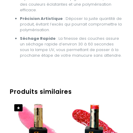
des couleurs éclatantes et une polymérisation
efficace.
Précision Artistique
: Déposer la juste quantité de
produit, évitant l’excès qui pourrait compromettre la
polymérisation.
Séchage Rapide
: La finesse des couches assure
un séchage rapide d’environ 30 à 60 secondes
sous la lampe UV, vous permettant de passer à la
prochaine étape de votre manucure sans attendre.
Avis
Poids
0,068 kg
Il n’y a pas encore d’avis.
Produits similaires
Soyez le premier à laisser votre avis
sur “GEL POLISH- SUNLITE GLOW”
Vous devez être
connecté
pour publier un avis.