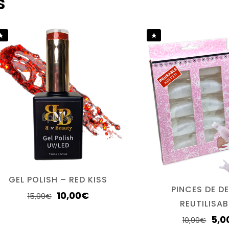
s
Épuisé
GEL POLISH – RED KISS
PINCES DE D
10,00
€
15,99
€
REUTILISAB
5,0
10,99
€