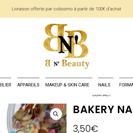
Livraison offerte par colissimo à partir de 100€ d’achat
AU
LA MARQUE
MOBILIER
APPAREILS
MAKEUP & SKIN CARE
ILIER
APPAREILS
MAKEUP & SKIN CARE
NAILS
FORMA
CONTACT
BAKERY NA
3,50
€