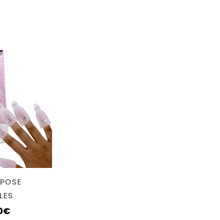
EPOSE
LES
0
€