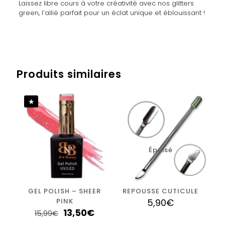
Laissez libre cours à votre créativité avec nos glitters
green, l’allié parfait pour un éclat unique et éblouissant !
Avis
Poids
0,016 kg
Il n’y a pas encore d’avis.
Produits similaires
Soyez le premier à laisser votre avis
sur “GLITTER GREEN #1”
Vous devez être
connecté
pour publier un avis.
Épuisé
GEL POLISH – SHEER
REPOUSSE CUTICULE
PINK
5,90
€
13,50
€
15,99
€