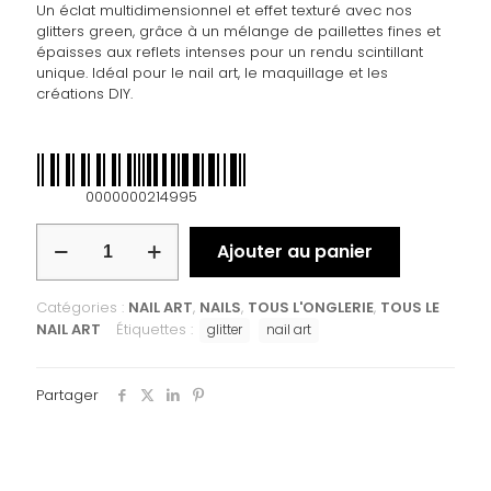
Un éclat multidimensionnel et effet texturé avec nos
glitters green, grâce à un mélange de paillettes fines et
épaisses aux reflets intenses pour un rendu scintillant
unique. Idéal pour le nail art, le maquillage et les
créations DIY.
0000000214995
Ajouter au panier
Catégories :
NAIL ART
,
NAILS
,
TOUS L'ONGLERIE
,
TOUS LE
NAIL ART
Étiquettes :
glitter
nail art
Partager