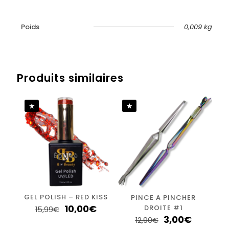
Poids
0,009 kg
Avis
Il n’y a pas encore d’avis.
Produits similaires
Soyez le premier à laisser votre avis
sur “FLAKES INCRUSTATION LIGHT
GREEN”
Vous devez être
connecté
pour publier un avis.
Épuisé
GEL POLISH – RED KISS
PINCE A PINCHER
10,00
€
DROITE #1
15,99
€
3,00
€
12,90
€