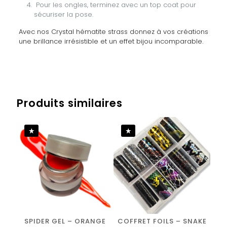
Pour les ongles, terminez avec un top coat pour
sécuriser la pose.
Avec nos Crystal hématite strass donnez à vos créations
une brillance irrésistible et un effet bijou incomparable.
Avis
Poids
0,001 kg
Il n’y a pas encore d’avis.
Produits similaires
Soyez le premier à laisser votre avis
sur “CRYSTAL HEMATITE STRASS SS12”
Vous devez être
connecté
pour publier un avis.
SPIDER GEL – ORANGE
COFFRET FOILS – SNAKE