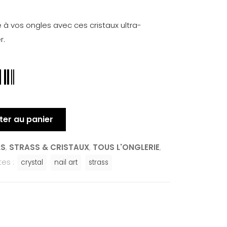
 à vos ongles avec ces cristaux ultra-
r.
ter au panier
LS
,
STRASS & CRISTAUX
,
TOUS L'ONGLERIE
,
tes :
crystal
nail art
strass