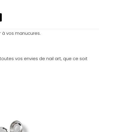
ur à vos manucures.
toutes vos envies de nail art, que ce soit
0,014 kg
#3 5PCS”