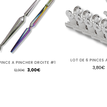
LOT DE 6 PINCES 
PINCE A PINCHER DROITE #1
3,80
€
3,00
€
12,90
€