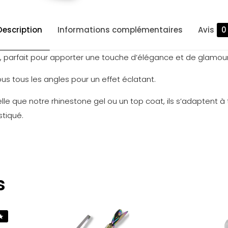
Description
Informations complémentaires
Avis
0
”, parfait pour apporter une touche d’élégance et de glamo
sous tous les angles pour un effet éclatant.
lle que notre rhinestone gel ou un top coat, ils s’adaptent à 
stiqué.
Avis
 encore d’avis.
s
 premier à laisser votre avis sur “CRYSTAL 
 être
connecté
pour publier un avis.