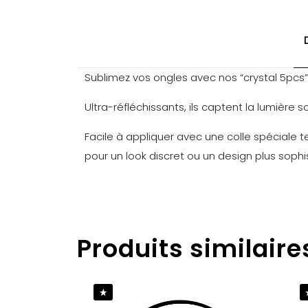
Sublimez vos ongles avec nos “crystal 5pcs
Ultra-réfléchissants, ils captent la lumière 
Facile à appliquer avec une colle spéciale te
pour un look discret ou un design plus sophi
Poids
Il n’y a pas
Produits similaire
Soyez le
Vous devez