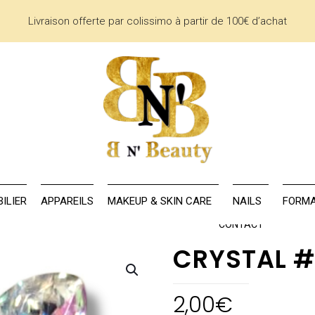
Livraison offerte par colissimo à partir de 100€ d’achat
AU
LA MARQUE
MOBILIER
APPAREILS
MAKEUP & SKIN CARE
ILIER
APPAREILS
MAKEUP & SKIN CARE
NAILS
FORMA
CONTACT
CRYSTAL #
2,00
€