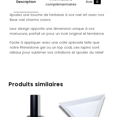
Description
Avis
0
complémentaires
Ajoutez une touche de fantaisie à vos nail art avec nos
Bear nail charms colors.
Leur design apporte une dimension unique à vos
manucure, parfait un pour un look original et tendance.
Facile à appliquer avec une colle spéciale telle que
notre Rhinestone gel ou un top coat, ces lapins sont
idéaux pour sublimer vos créations et ajouter du relief.
Avis
Poids
0,019 kg
Il n’y a pas encore d’avis.
Produits similaires
Soyez le premier à laisser votre avis
sur “BEAR NAIL CHARMS COLORS – 5
PCS”
Vous devez être
connecté
pour publier un avis.