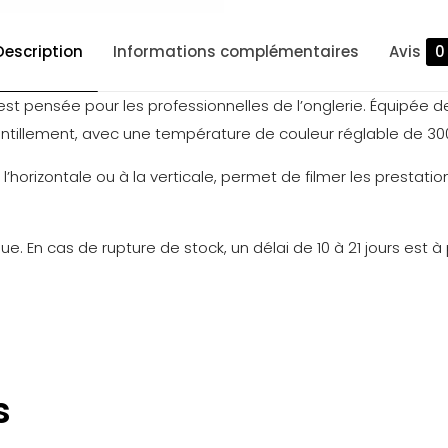
Description
Informations complémentaires
Avis
0
t pensée pour les professionnelles de l’onglerie. Équipée de
cintillement, avec une température de couleur réglable de 300
l’horizontale ou à la verticale, permet de filmer les prestatio
. En cas de rupture de stock, un délai de 10 à 21 jours est à p
Avis
ncore d’avis.
s
premier à laisser votre avis sur “Lampe de t