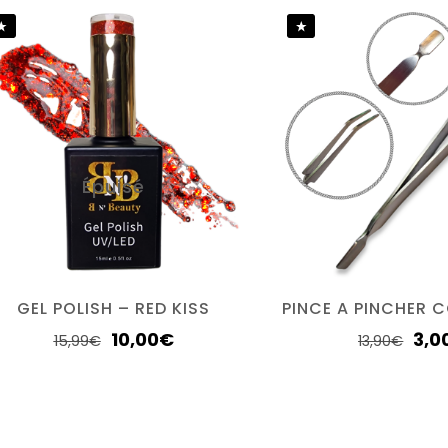
être
connecté
pour publier un avis.
Épuisé
GEL POLISH – RED KISS
PINCE A PINCHER 
10,00
€
3,0
15,99
€
13,90
€