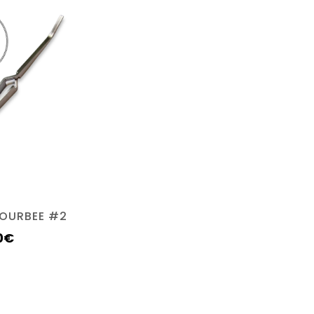
COURBEE #2
0
€