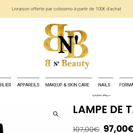
Livraison offerte par colissimo à partir de 100€ d’achat
AU
LA MARQUE
MOBILIER
APPAREILS
MAKEUP & SKIN CARE
ILIER
APPAREILS
MAKEUP & SKIN CARE
NAILS
FORMA
CONTACT
LAMPE DE T
97,00
107,00
€