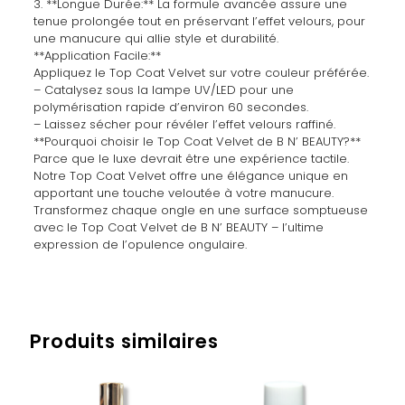
3. **Longue Durée:** La formule avancée assure une
tenue prolongée tout en préservant l’effet velours, pour
une manucure qui allie style et durabilité.
**Application Facile:**
Appliquez le Top Coat Velvet sur votre couleur préférée.
– Catalysez sous la lampe UV/LED pour une
polymérisation rapide d’environ 60 secondes.
– Laissez sécher pour révéler l’effet velours raffiné.
**Pourquoi choisir le Top Coat Velvet de B N’ BEAUTY?**
Parce que le luxe devrait être une expérience tactile.
Notre Top Coat Velvet offre une élégance unique en
apportant une touche veloutée à votre manucure.
Transformez chaque ongle en une surface somptueuse
avec le Top Coat Velvet de B N’ BEAUTY – l’ultime
expression de l’opulence ongulaire.
Avis
Poids
0,067 kg
Il n’y a pas encore d’avis.
Produits similaires
Soyez le premier à laisser votre avis
sur “VELVET TOP COAT”
Vous devez être
connecté
pour publier un avis.