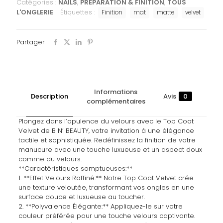
Catégories :
NAILS
,
PREPARATION & FINITION
,
TOUS
L'ONGLERIE
Étiquettes :
Finition
mat
matte
velvet
Partager
Informations
Description
Avis
0
complémentaires
Plongez dans l’opulence du velours avec le Top Coat
Velvet de B N’ BEAUTY, votre invitation à une élégance
tactile et sophistiquée. Redéfinissez la finition de votre
manucure avec une touche luxueuse et un aspect doux
comme du velours.
**Caractéristiques somptueuses:**
1. **Effet Velours Raffiné:** Notre Top Coat Velvet crée
une texture veloutée, transformant vos ongles en une
surface douce et luxueuse au toucher.
2. **Polyvalence Élégante:** Appliquez-le sur votre
couleur préférée pour une touche velours captivante.