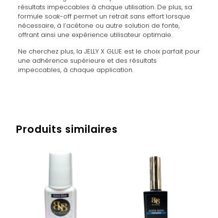
résultats impeccables à chaque utilisation. De plus, sa
formule soak-off permet un retrait sans effort lorsque
nécessaire, à l’acétone ou autre solution de fonte,
offrant ainsi une expérience utilisateur optimale.
Ne cherchez plus, la JELLY X GLUE est le choix parfait pour
une adhérence supérieure et des résultats
impeccables, à chaque application.
1 avis pour
JELLY X GLUE – 15ML
Poids
0,071 kg
Lydie Christine
(client
Produits similaires
confirmé)
–
19 août 2024
Note
5
sur 5
Vraiment un produit de bonne qualité ! Je suis
ravie !