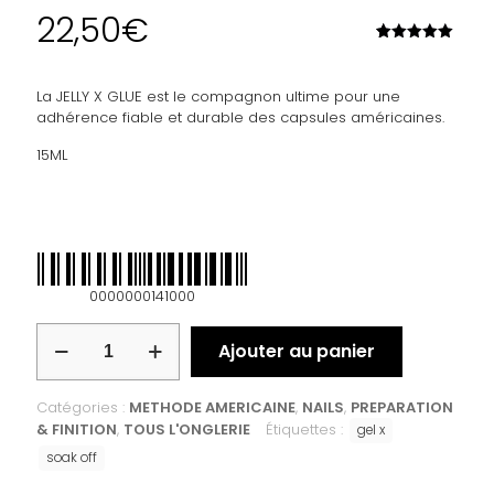
22,50
€
Noté
1
5.00
sur 5
basé sur
La JELLY X GLUE est le compagnon ultime pour une
notation
client
adhérence fiable et durable des capsules américaines.
15ML
0000000141000
Ajouter au panier
Catégories :
METHODE AMERICAINE
,
NAILS
,
PREPARATION
& FINITION
,
TOUS L'ONGLERIE
Étiquettes :
gel x
soak off