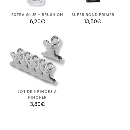
Ajouter un Avis
Vous devez être
connecté
pour publier un avis.
EXTRA GLUE – BRUSH ON
SUPER BOND PRIMER
6,20
€
13,50
€
LOT DE 6 PINCES A
PINCHER
3,80
€