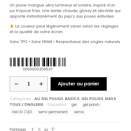
Un jaune mangue ultra lumineux et solaire, inspiré d’un
jus tropical frais. Une teinte chaude, glossy et vibrante qui
apporte instantanément du pep’s aux poses estivales.
La couleur peut légèrement varier selon les réglages
et la qualité de votre écran.
Sans TPO • Sans HEMA • Respectueux des ongles naturels
0000000300537
Ajouter au panier
Catégories :
ALL GEL POLISH
,
BASICS
,
GEL POLISH
,
NAILS
,
TOUS L'ONGLERIE
Étiquettes :
gel
gel polish
Gel UV / LED
semi-permanent
vernis
Partager