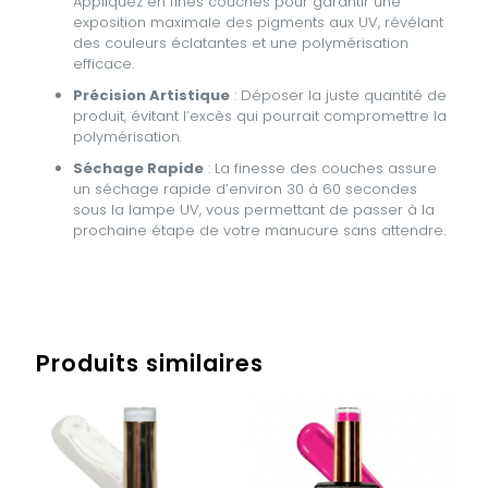
Appliquez en fines couches pour garantir une
exposition maximale des pigments aux UV, révélant
des couleurs éclatantes et une polymérisation
efficace.
Précision Artistique
: Déposer la juste quantité de
produit, évitant l’excès qui pourrait compromettre la
polymérisation.
Séchage Rapide
: La finesse des couches assure
un séchage rapide d’environ 30 à 60 secondes
sous la lampe UV, vous permettant de passer à la
prochaine étape de votre manucure sans attendre.
Avis
Poids
0,068 kg
Il n’y a pas encore d’avis.
Produits similaires
Soyez le premier à laisser votre avis
sur “GEL POLISH – MANGO JUICE”
Vous devez être
connecté
pour publier un avis.