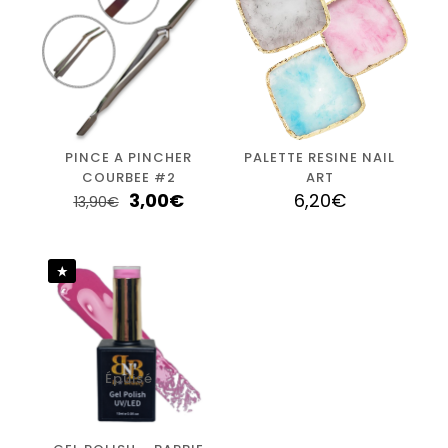
Vous devez être
connecté
pour publier un avis.
PINCE A PINCHER
PALETTE RESINE NAIL
COURBEE #2
ART
3,00
€
6,20
€
13,90
€
Épuisé