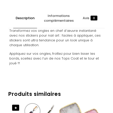
Informations
Description
Avis
0
complémentaires
Transformez vos ongles en chef d’œuvre instantané
avec nos stickers pour nail art : faciles à appliquer, ces
stickers sont ultra tendance pour un look unique à
chaque utilisation.
Appliquez sur vos ongles, frottez pour bien lisser les
bords, scellez avec l’un de nos Tops Coat et le tour et
joué !!!
Avis
Poids
0,007 kg
Il n’y a pas encore d’avis.
Produits similaires
Soyez le premier à laisser votre avis
sur “NAIL STICKERS – STRIPES NEON
ORANGE”