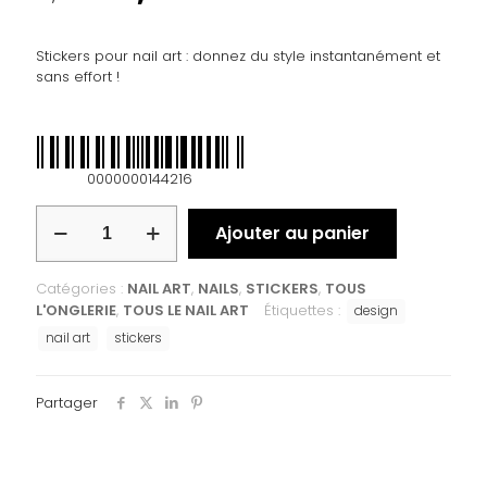
Stickers pour nail art : donnez du style instantanément et
sans effort !
0000000144216
Ajouter au panier
Catégories :
NAIL ART
,
NAILS
,
STICKERS
,
TOUS
L'ONGLERIE
,
TOUS LE NAIL ART
Étiquettes :
design
nail art
stickers
Partager