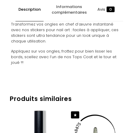
Informations
Description
Avis
0
complémentaires
Transformez vos ongles en chef d’œuvre instantané
avec nos stickers pour nail art : faciles à appliquer, ces
stickers sont ultra tendance pour un look unique à
chaque utilisation.
Appliquez sur vos ongles, frottez pour bien lisser les
bords, scellez avec l’un de nos Tops Coat et le tour et
joué !!!
Avis
Poids
0,007 kg
Il n’y a pas encore d’avis.
Produits similaires
Soyez le premier à laisser votre avis
sur “NAIL STICKERS – HEART LOVE #2”
Vous devez être
connecté
pour publier un avis.