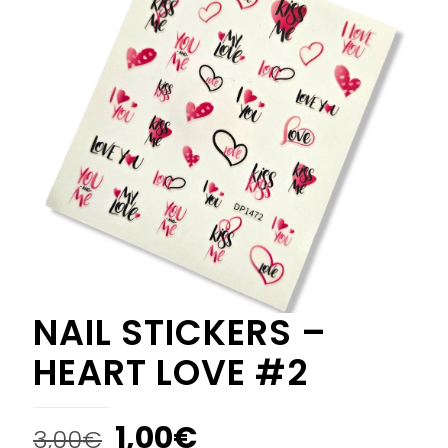
NAIL STICKERS –
HEART LOVE #2
1,00
€
3,00
€