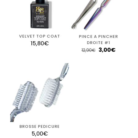
Épuisé
VELVET TOP COAT
PINCE A PINCHER
15,80
€
DROITE #1
3,00
€
12,90
€
BROSSE PEDICURE
5,00
€