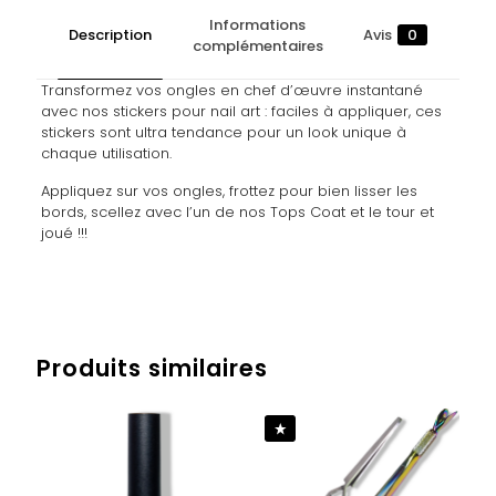
Informations
Description
Avis
0
complémentaires
Transformez vos ongles en chef d’œuvre instantané
avec nos stickers pour nail art : faciles à appliquer, ces
stickers sont ultra tendance pour un look unique à
chaque utilisation.
Appliquez sur vos ongles, frottez pour bien lisser les
bords, scellez avec l’un de nos Tops Coat et le tour et
joué !!!
Avis
Poids
0,007 kg
Il n’y a pas encore d’avis.
Produits similaires
Soyez le premier à laisser votre avis
sur “NAIL STICKERS – LOVE WRITTING
#8”
Vous devez être
connecté
pour publier un avis.