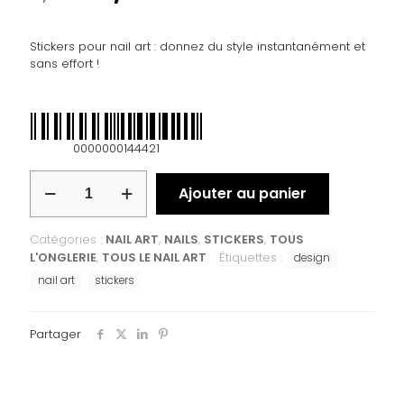
Stickers pour nail art : donnez du style instantanément et
sans effort !
0000000144421
Ajouter au panier
Catégories :
NAIL ART
,
NAILS
,
STICKERS
,
TOUS
L'ONGLERIE
,
TOUS LE NAIL ART
Étiquettes :
design
nail art
stickers
Partager