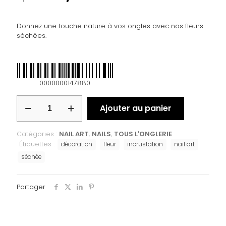
Donnez une touche nature à vos ongles avec nos fleurs
séchées.
0000000147880
Ajouter au panier
Catégories :
NAIL ART
,
NAILS
,
TOUS L'ONGLERIE
Étiquettes :
décoration
fleur
incrustation
nail art
séchée
Partager