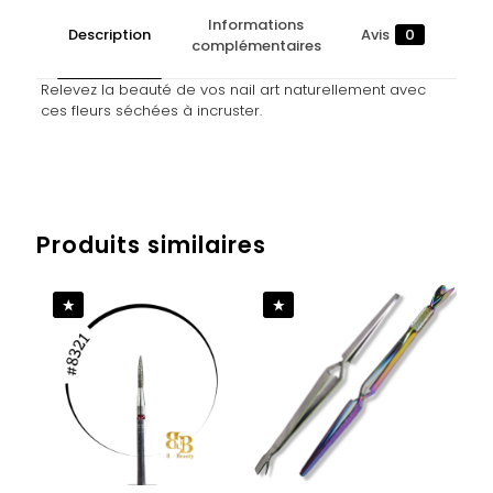
Informations
Description
Avis
0
complémentaires
Relevez la beauté de vos nail art naturellement avec
ces fleurs séchées à incruster.
Avis
Poids
0,023 kg
Il n’y a pas encore d’avis.
Produits similaires
Soyez le premier à laisser votre avis
sur “NAIL ART – FLEURS SECHEES #2”
Vous devez être
connecté
pour publier un avis.