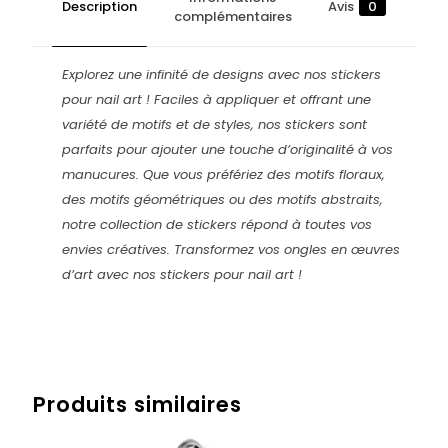
Description
Avis
0
complémentaires
Explorez une infinité de designs avec nos stickers
pour nail art ! Faciles à appliquer et offrant une
variété de motifs et de styles, nos stickers sont
parfaits pour ajouter une touche d’originalité à vos
manucures. Que vous préfériez des motifs floraux,
des motifs géométriques ou des motifs abstraits,
notre collection de stickers répond à toutes vos
envies créatives. Transformez vos ongles en œuvres
d’art avec nos stickers pour nail art !
Avis
Poids
0,007 kg
Il n’y a pas encore d’avis.
Produits similaires
Soyez le premier à laisser votre avis
sur “STICKERS – STYLE BLACK”