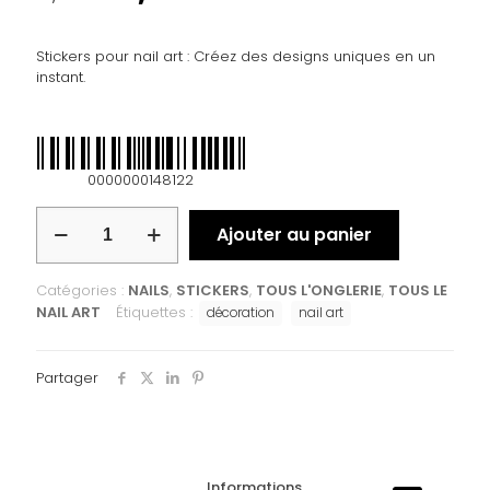
Stickers pour nail art : Créez des designs uniques en un
instant.
0000000148122
Ajouter au panier
Catégories :
NAILS
,
STICKERS
,
TOUS L'ONGLERIE
,
TOUS LE
NAIL ART
Étiquettes :
décoration
nail art
Partager
Informations