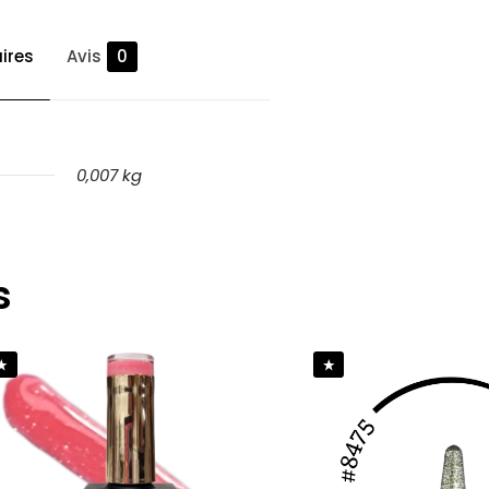
ires
Avis
0
0,007 kg
s
isser votre
#1”
r publier un avis.