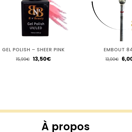
GEL POLISH – SHEER PINK
EMBOUT 8
13,50
€
6,0
15,99
€
13,00
€
À propos