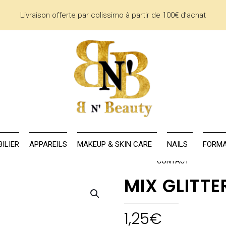
Livraison offerte par colissimo à partir de 100€ d’achat
AU
LA MARQUE
MOBILIER
APPAREILS
MAKEUP & SKIN CARE
ILIER
APPAREILS
MAKEUP & SKIN CARE
NAILS
FORMA
CONTACT
MIX GLITTE
1,25
€